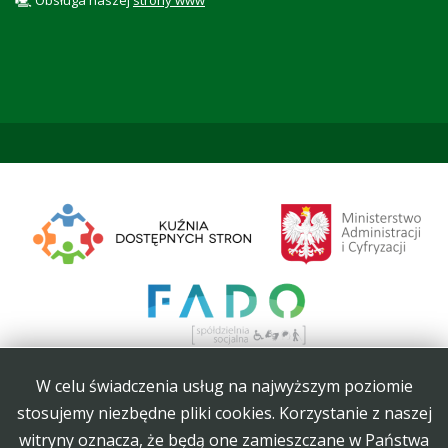
W celu świadczenia usług na najwyższym poziomie
stosujemy niezbędne pliki cookies. Korzystanie z naszej
witryny oznacza, że będą one zamieszczane w Państwa
Projekt Kuźnia Dostępnych Stron współfinansowany ze środków Ministerstwa