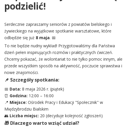
podzielić!
Serdecznie zapraszamy seniorów z powiatów bielskiego i
żywieckiego na wyjątkowe spotkanie warsztatowe, które
odbędzie się już
8 maja
. 📅
To nie będzie nudny wykład! Przygotowaliśmy dla Państwa
dzień pełen inspirujących rozmów i praktycznych ćwiczeń.️
Chcemy pokazać, że wolontariat to nie tylko pomoc innym, ale
przede wszystkim sposób na aktywność, poczucie sprawstwa i
nowe znajomości.
📌 Szczegóły spotkania:
📅
Data:
8 maja 2026 r. (piątek)
⏰
Godzina:
12:00 – 16:00
📍
Miejsce:
Ośrodek Pracy i Edukacji "Społecznik" w
Międzybrodziu Bialskim
👥
Liczba miejsc:
20 (decyduje kolejność zgłoszeń)
🎁 Dlaczego warto wziąć udział?