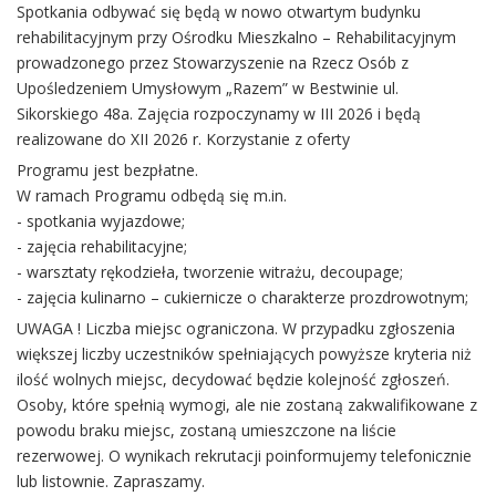
Spotkania odbywać się będą w nowo otwartym budynku
rehabilitacyjnym przy Ośrodku Mieszkalno – Rehabilitacyjnym
prowadzonego przez Stowarzyszenie na Rzecz Osób z
Upośledzeniem Umysłowym „Razem” w Bestwinie ul.
Sikorskiego 48a. Zajęcia rozpoczynamy w III 2026 i będą
realizowane do XII 2026 r. Korzystanie z oferty
Programu jest bezpłatne.
W ramach Programu odbędą się m.in.
- spotkania wyjazdowe;
- zajęcia rehabilitacyjne;
- warsztaty rękodzieła, tworzenie witrażu, decoupage;
- zajęcia kulinarno – cukiernicze o charakterze prozdrowotnym;
UWAGA ! Liczba miejsc ograniczona. W przypadku zgłoszenia
większej liczby uczestników spełniających powyższe kryteria niż
ilość wolnych miejsc, decydować będzie kolejność zgłoszeń.
Osoby, które spełnią wymogi, ale nie zostaną zakwalifikowane z
powodu braku miejsc, zostaną umieszczone na liście
rezerwowej. O wynikach rekrutacji poinformujemy telefonicznie
lub listownie. Zapraszamy.