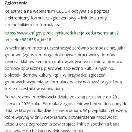
Zgłoszenia
Rejestracja na webinarium CEDUR odbywa się poprzez
elektroniczny formularz zgłoszeniowy – link do strony
z odnośnikiem do formularza:
https://www.knf.gov.pl/dla_rynku/edukacja_cedur/seminaria?
articleId=98165&p_id=18
W webinarium można uczestniczyć zarówno samodzielnie, jak i
grupowo (zgłoszeń mogą dokonywać pracownicy domów
seniora, klubów seniora, centrów aktywności seniora, domów
pomocy społecznej, placówek społeczno-kulturalnych np.
bibliotek, domów kultury, itp.). W przypadku zgłoszeń
grupowych wypełniając formularz należy wskazać przybliżoną
liczbę uczestników webinarium.
Potwierdzenia możliwości udziału zostaną przesłane do 28
czerwca 2026 roku. Formularz zgłoszeniowy będzie dostępny do
dnia, w którym odbędzie się webinarium. W przypadku zgłoszeń,
które wpłyną w dniu webinarium, potwierdzenia możliwości
udziału oraz zaproszenia zawierające link do spotkania będą
przesyłane na bieżąco w dniu wydarzenia.