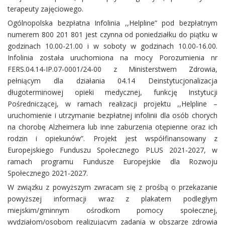
terapeuty zajęciowego.
Ogólnopolska bezpłatna Infolinia ,,Helpline” pod bezpłatnym
numerem 800 201 801 jest czynna od poniedziałku do piątku w
godzinach 10.00-21.00 i w soboty w godzinach 10.00-16.00.
Infolinia została uruchomiona na mocy Porozumienia nr
FERS.04.14-IP.07-0001/24-00 z Ministerstwem Zdrowia,
pełniącym dla działania 04.14 Deinstytucjonalizacja
długoterminowej opieki medycznej, funkcję Instytucji
Pośredniczącej, w ramach realizacji projektu ,,Helpline –
uruchomienie i utrzymanie bezpłatnej infolinii dla osób chorych
na chorobę Alzheimera lub inne zaburzenia otępienne oraz ich
rodzin i opiekunów”. Projekt jest współfinansowany z
Europejskiego Funduszu Społecznego PLUS 2021-2027, w
ramach programu Fundusze Europejskie dla Rozwoju
Społecznego 2021-2027.
W związku z powyższym zwracam się z prośbą o przekazanie
powyższej informacji wraz z plakatem podległym
miejskim/gminnym ośrodkom pomocy społecznej,
wydziałom/osobom realizującym zadania w obszarze zdrowia