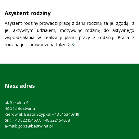
Asystent rodziny
Asystent rodziny prowadzi pracę z daną rodziną za jej zgodą i z
jej aktywnym udziałem, motywując rodzinę do aktywnego
współdziałania w realizacji planu pracy z rodziną. Praca z
rodziną jest prowadzona także
>>>
Nasz adres
ul. Szkolna 4
43-512 Bestwina
Kierownik Beata Szypka: +48 515340349
tel.: +48 322154637, +48 322154658
e-mail:
gops@bestwina.pl