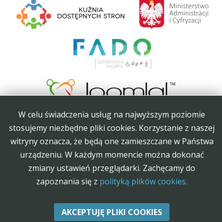
W celu świadczenia usług na najwyższym poziomie
Projekt Kuźnia Dostępnych Stron współfinansowany ze środków Ministerstwa
stosujemy niezbędne pliki cookies. Korzystanie z naszej
Administracji i Cyfryzacji
witryny oznacza, że będą one zamieszczane w Państwa
urządzeniu. W każdym momencie można dokonać
zmiany ustawień przeglądarki. Zachęcamy do
Szablony dla Joomla
. Projekt Joomla-Monster.com
zapoznania się z
polityką plików cookies.
Mapa strony ±
Wróć na górę
AKCEPTUJĘ PLIKI COOKIES