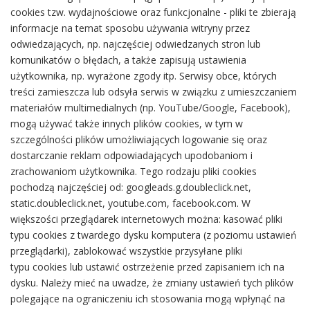
cookies tzw. wydajnościowe oraz funkcjonalne - pliki te zbierają
informacje na temat sposobu używania witryny przez
odwiedzających, np. najczęściej odwiedzanych stron lub
komunikatów o błędach, a także zapisują ustawienia
użytkownika, np. wyrażone zgody itp. Serwisy obce, których
treści zamieszcza lub odsyła serwis w związku z umieszczaniem
materiałów multimedialnych (np. YouTube/Google, Facebook),
mogą używać także innych plików cookies, w tym w
szczególności plików umożliwiających logowanie się oraz
dostarczanie reklam odpowiadających upodobaniom i
zrachowaniom użytkownika. Tego rodzaju pliki cookies
pochodzą najczęściej od: googleads.g.doubleclick.net,
static.doubleclick.net, youtube.com, facebook.com. W
większości przeglądarek internetowych można: kasować pliki
typu cookies z twardego dysku komputera (z poziomu ustawień
przeglądarki), zablokować wszystkie przysyłane pliki
typu cookies lub ustawić ostrzeżenie przed zapisaniem ich na
dysku. Należy mieć na uwadze, że zmiany ustawień tych plików
polegające na ograniczeniu ich stosowania mogą wpłynąć na