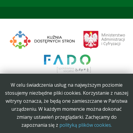
W celu świadczenia usług na najwyższym poziomie
stosujemy niezbędne pliki cookies. Korzystanie z naszej
witryny oznacza, że będą one zamieszczane w Państwa
Projekt Kuźnia Dostępnych Stron współfinansowany ze środków Ministerstwa
urządzeniu. W każdym momencie można dokonać
Administracji i Cyfryzacji
zmiany ustawień przeglądarki. Zachęcamy do
zapoznania się z
polityką plików cookies.
Szablony dla Joomla
. Projekt Joomla-Monster.com