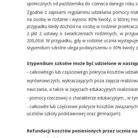
społecznych od października do czerwca danego roku s
Zgodnie z zapisami regulaminu udzielania pomocy mat
na osobę w rodzinie i wynosi: 80% kwoty, o której mo
przypadku kiedy dochód na osobę w rodzinie przekracz
2 pkt 2 ustawy o świadczeniach rodzinnych, w przyp
200,00zł. W przypadku, gdy w rodzinie ucznia występuje
stypendium szkolne ulega podwyższeniu o 30% kwoty za
Stypendium szkolne może być udzielone w następu
- całkowitego lub częściowego pokrycia kosztów udział
wyrównawczych, wykraczających poza zajęcia realizow
nauczania, a także w zajęciach edukacyjnych realizowa
- pomocy rzeczowej o charakterze edukacyjnym , w ty
- całkowite lub częściowe pokrycie kosztów związanyc
uczniów szkoły podstawowej oraz gimnazjum)
Refundacji kosztów poniesionych przez ucznia na