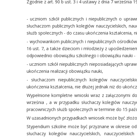
Zgodnie z art. 90 b ust. 3 i 4 ustawy z dnia 7 września
- uczniom szkół publicznych i niepublicznych o upraw
słuchaczom publicznych kolegiów nauczycielskich, nau
służb społecznych - do czasu ukończenia kształcenia, ni
- wychowankom publicznych i niepublicznych ośrodków 
16 ust. 7, a także dzieciom i młodzieży z upośledzen
odpowiednio obowiązku szkolnego i obowiązku nauki - d
- uczniom szkół niepublicznych nieposiadających uprawn
ukończenia realizacji obowiązku nauki,
- słuchaczom niepublicznych kolegiów nauczycielsk
ukończenia kształcenia, nie dłużej jednak niż do ukończ
Wypełnione kompletne wnioski wraz z załączonymi
września , a w przypadku słuchaczy kolegiów nauczyci
pracowniczych służb społecznych w terminie do 15 paźd
W uzasadnionych przypadkach wniosek może być złożon
Stypendium szkolne może być przyznane w okresie od
słuchaczy kolegiów nauczycielskich, nauczycielski