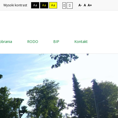
Wysoki kontrast
Aa
Aa
Aa
A-
A
A+
obrania
RODO
BIP
Kontakt