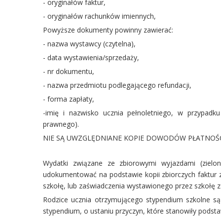
- oryginałów faktur,
- oryginałów rachunków imiennych,
Powyższe dokumenty powinny zawierać:
- nazwa wystawcy (czytelna),
- data wystawienia/sprzedaży,
- nr dokumentu,
- nazwa przedmiotu podlegającego refundacji,
- forma zapłaty,
-imię i nazwisko ucznia pełnoletniego, w przypadku
prawnego).
NIE SĄ UWZGLĘDNIANE KOPIE DOWODÓW PŁATNOŚC
Wydatki związane ze zbiorowymi wyjazdami (zielon
udokumentować na podstawie kopii zbiorczych faktur z
szkołę, lub zaświadczenia wystawionego przez szkołę z
Rodzice ucznia otrzymującego stypendium szkolne są
stypendium, o ustaniu przyczyn, które stanowiły podst