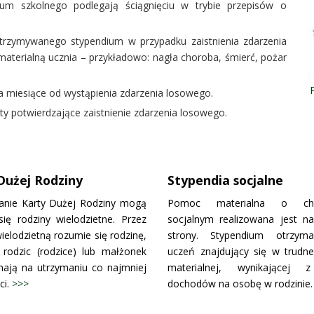
ium szkolnego podlegają ściągnięciu w trybie przepisów o
otrzymywanego stypendium w przypadku zaistnienia zdarzenia
terialną ucznia – przykładowo: nagła choroba, śmierć, pożar
a miesiące od wystąpienia zdarzenia losowego.
y potwierdzające zaistnienie zdarzenia losowego.
Dużej Rodziny
Stypendia socjalne
anie Karty Dużej Rodziny mogą
Pomoc materialna o char
się rodziny wielodzietne. Przez
socjalnym realizowana jest n
ielodzietną rozumie się rodzinę,
strony. Stypendium otrzy
 rodzic (rodzice) lub małżonek
uczeń znajdujący się w trudnej
mają na utrzymaniu co najmniej
materialnej, wynikającej z
ci.
>>>
dochodów na osobę w rodzinie