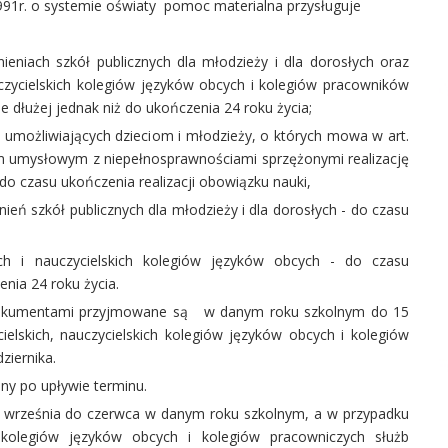
 1991r. o systemie oświaty pomoc materialna przysługuje
nieniach szkół publicznych dla młodzieży i dla dorosłych oraz
czycielskich kolegiów języków obcych i kolegiów pracowników
e dłużej jednak niż do ukończenia 24 roku życia;
umożliwiających dzieciom i młodzieży, o których mowa w art.
iem umysłowym z niepełnosprawnościami sprzężonymi realizację
o czasu ukończenia realizacji obowiązku nauki,
ień szkół publicznych dla młodzieży i dla dorosłych - do czasu
ich i nauczycielskich kolegiów języków obcych - do czasu
enia 24 roku życia.
 dokumentami przyjmowane są w danym roku szkolnym do 15
elskich, nauczycielskich kolegiów języków obcych i kolegiów
ziernika.
y po upływie terminu.
 września do czerwca w danym roku szkolnym, a w przypadku
ch kolegiów języków obcych i kolegiów pracowniczych służb