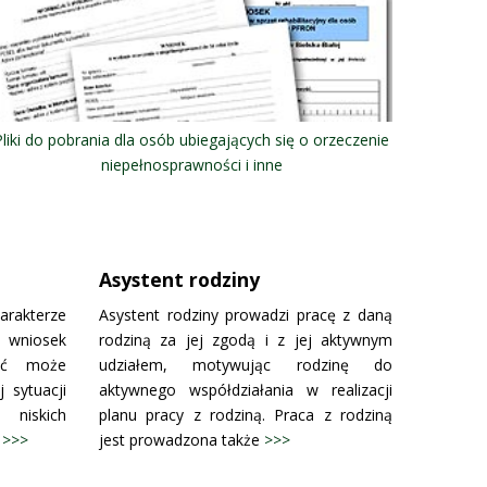
Pliki do pobrania dla osób ubiegających się o orzeczenie
niepełnosprawności i inne
Asystent rodziny
akterze
Asystent rodziny prowadzi pracę z daną
a wniosek
rodziną za jej zgodą i z jej aktywnym
mać może
udziałem, motywując rodzinę do
 sytuacji
aktywnego współdziałania w realizacji
 niskich
planu pracy z rodziną. Praca z rodziną
.
>>>
jest prowadzona także
>>>