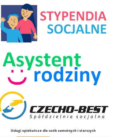
Usługi opiekuńcze
dla osób samotnych i starszych