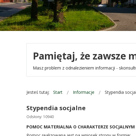
Pamiętaj, że zawsze m
Masz problem z odnalezieniem informacji - skonsultu
Jesteś tutaj:
Start
Informacje
Stypendia socja
Stypendia socjalne
Odsłony: 10940
POMOC MATERIALNA O CHARAKTERZE SOCJALNYM
Pomoc realizowana jest na wniosek strony w formie: