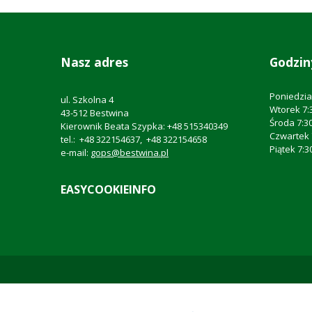
Nasz adres
Godzin
Poniedział
ul. Szkolna 4
Wtorek 7:3
43-512 Bestwina
Środa 7:30
Kierownik Beata Szypka: +48 515340349
Czwartek 7
tel.: +48 322154637, +48 322154658
Piątek 7:30
e-mail:
gops@bestwina.pl
EASYCOOKIEINFO