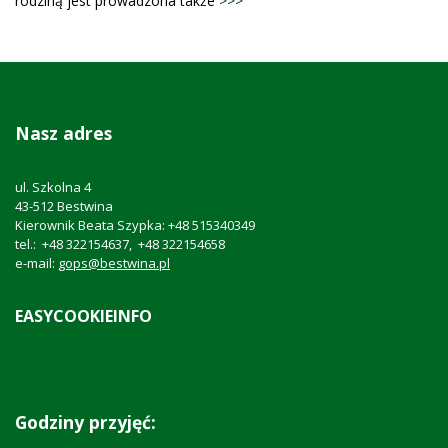
rodziną jest prowadzona także
>>>
Nasz adres
ul. Szkolna 4
43-512 Bestwina
Kierownik Beata Szypka: +48 515340349
tel.: +48 322154637, +48 322154658
e-mail:
gops@bestwina.pl
EASYCOOKIEINFO
Godziny przyjęć: