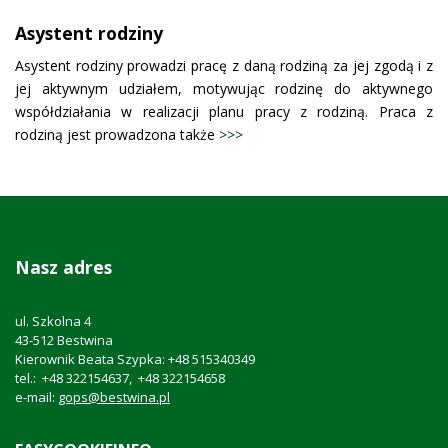
Asystent rodziny
Asystent rodziny prowadzi pracę z daną rodziną za jej zgodą i z
jej aktywnym udziałem, motywując rodzinę do aktywnego
współdziałania w realizacji planu pracy z rodziną. Praca z
rodziną jest prowadzona także
>>>
Nasz adres
ul. Szkolna 4
43-512 Bestwina
Kierownik Beata Szypka: +48 515340349
tel.: +48 322154637, +48 322154658
e-mail:
gops@bestwina.pl